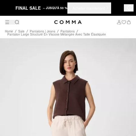
FINAL SALE
Acheter maintenant
– JUSQU'À 50 %
Home
Sale
Pantalons | Jeans
Pantalons
Pantalon Large Structuré En Viscose Mélangée Avec Taille Élastiquée