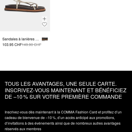
Sandales à lanières en cuir lisse
103.95 CHF
149.90 CHF
TOUS LES AVANTAGES, UNE SEULE CARTE.
INSCRIVEZ‑VOUS MAINTENANT ET BÉNÉFICIEZ
DE –10 % SUR VOTRE PREMIÈRE COMMANDE
Inscrivez‑vous dès maintenant à la COMMA Fashion Card et profitez d’un
cadeau de bienvenue de –10 %, d’un accès anticipé aux promotions,
d’invitations à des événements ainsi que de nombreux autres avantages
réservés aux membres