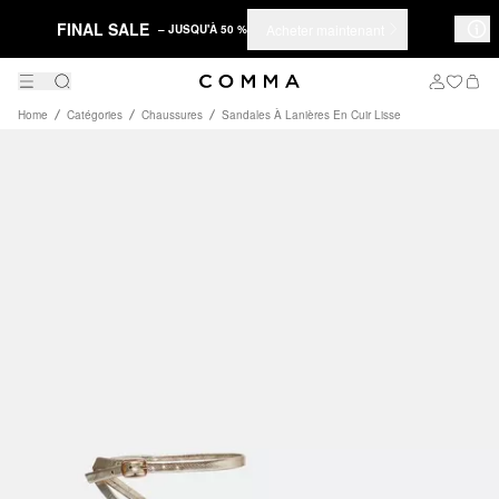
FINAL SALE
Acheter maintenant
– JUSQU'À 50 %
Home
Catégories
Chaussures
Sandales À Lanières En Cuir Lisse