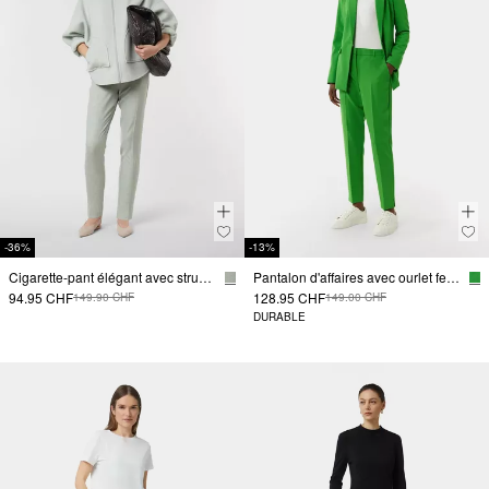
-36%
-13%
Cigarette-pant élégant avec structure
Pantalon d'affaires avec ourlet fendu
94.95 CHF
128.95 CHF
149.90 CHF
149.00 CHF
DURABLE