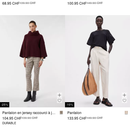
68.95 CHF
100.95 CHF
139.90 CHF
149.90 CHF
-25%
-10%
Pantalon en jersey raccourci à jambes évasées
Pantalon
104.95 CHF
133.95 CHF
139.90 CHF
149.90 CHF
DURABLE