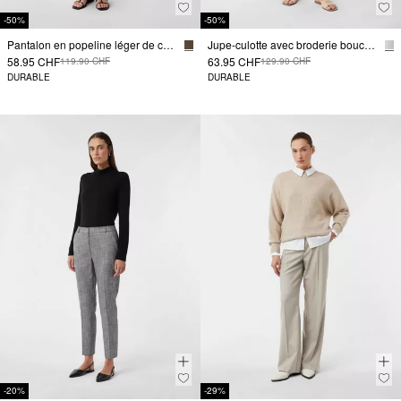
-50%
-50%
Pantalon en popeline léger de coupe Relaxed Fit à ceinture élastique
Jupe-culotte avec broderie bouclée
58.95 CHF
63.95 CHF
119.90 CHF
129.90 CHF
DURABLE
DURABLE
-20%
-29%