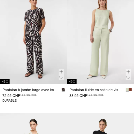
-43%
-40%
Pantalon à jambe large avec imprimé all-over et poches fendues
Pantalon fluide en satin de viscose
72.95 CHF
88.95 CHF
129.90 CHF
149.90 CHF
DURABLE