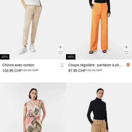
-22%
-42%
Chinos avec cordon
Coupe régulière : pantalon à plis pressés
100.95 CHF
97.95 CHF
129.90 CHF
169.00 CHF