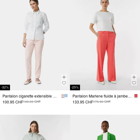
-32%
-25%
Pantalon cigarette extensible à plis pressés
Pantalon Marlene fluide à jambe large
100.95 CHF
133.95 CHF
149.00 CHF
179.90 CHF