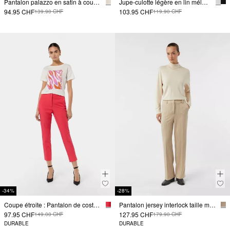
Pantalon palazzo en satin à coupe décontractée
Jupe-culotte légère en lin mélangé avec fentes
94.95 CHF
103.95 CHF
139.90 CHF
119.90 CHF
-34%
-28%
Coupe étroite : Pantalon de costume en viscose douce
Pantalon jersey interlock taille mi-haute Regular Fit
97.95 CHF
127.95 CHF
149.00 CHF
179.90 CHF
DURABLE
DURABLE