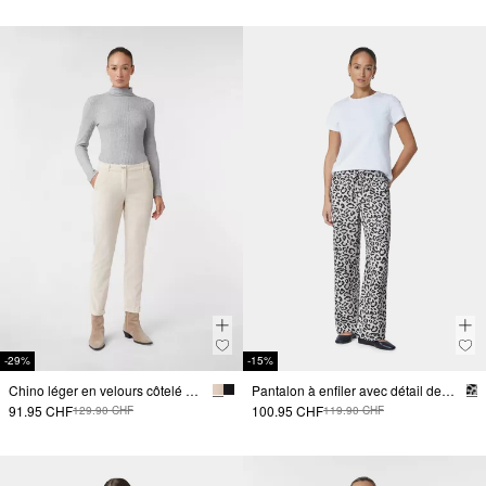
-29%
-15%
Chino léger en velours côtelé avec revers à l'ourlet
Pantalon à enfiler avec détail de cravate et motif léo
91.95 CHF
100.95 CHF
129.90 CHF
119.90 CHF