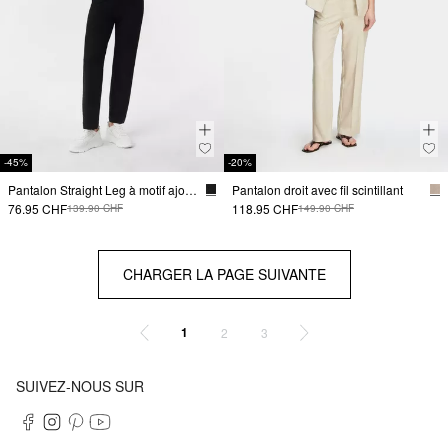
-45%
-20%
Pantalon Straight Leg à motif ajouré, en viscose mélangée
Pantalon droit avec fil scintillant
76.95 CHF
118.95 CHF
139.90 CHF
149.90 CHF
CHARGER LA PAGE SUIVANTE
1
2
3
SUIVEZ-NOUS SUR