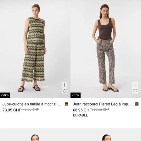
-50%
-50%
Jupe-culotte en maille à motif zigzag
Jean raccourci Flared Leg à imprimé léopard
73.95 CHF
68.95 CHF
149.90 CHF
139.90 CHF
DURABLE