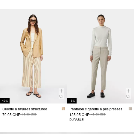
-40%
-15%
Culotte à rayures structurée
Pantalon cigarette à plis pressés
70.95 CHF
125.95 CHF
119.90 CHF
149.00 CHF
DURABLE