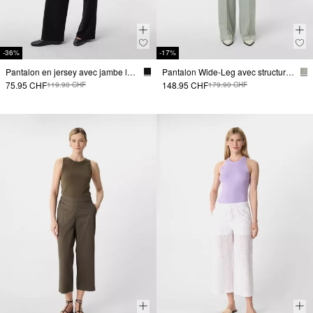
-36%
-17%
Pantalon en jersey avec jambe large et fil scintillant
Pantalon Wide-Leg avec structure et plis de ceinture
75.95 CHF
148.95 CHF
119.90 CHF
179.90 CHF