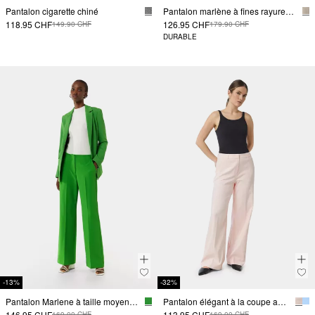
Pantalon cigarette chiné
Pantalon marlène à fines rayures et paillettes discrètes
118.95 CHF
126.95 CHF
149.90 CHF
179.90 CHF
DURABLE
-13%
-32%
Pantalon Marlene à taille moyenne
Pantalon élégant à la coupe ample et à la jambe large
146.95 CHF
113.95 CHF
169.00 CHF
169.00 CHF