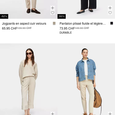
-52%
-50%
Jogpants en aspect cuir velours
Pantalon plissé fluide et légèrement brillant
65.95 CHF
73.95 CHF
139.90 CHF
149.90 CHF
DURABLE