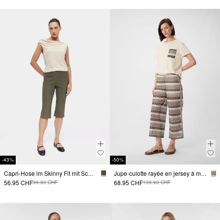
-43%
-50%
Capri-Hose im Skinny Fit mit Schlitz
Jupe-culotte rayée en jersey à motif zig-zag ajouré
56.95 CHF
68.95 CHF
99.90 CHF
139.90 CHF