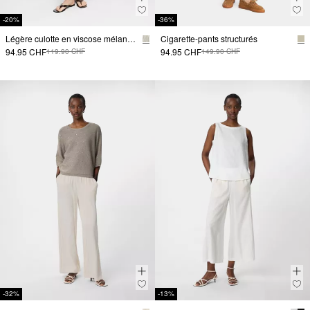
-20%
-36%
Légère culotte en viscose mélangée à rayures
Cigarette-pants structurés
94.95 CHF
94.95 CHF
119.90 CHF
149.90 CHF
-32%
-13%