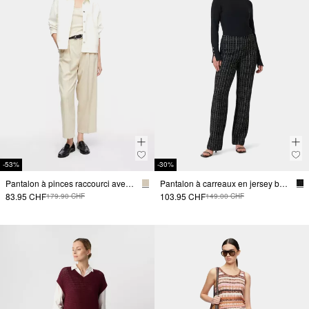
-53%
-30%
Pantalon à pinces raccourci avec fil scintillant
Pantalon à carreaux en jersey bouclé
83.95 CHF
103.95 CHF
179.90 CHF
149.00 CHF