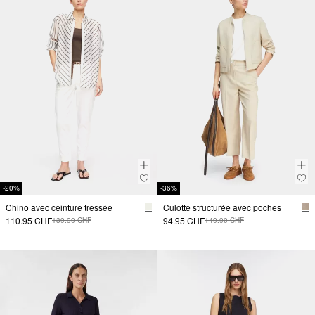
-20%
-36%
Chino avec ceinture tressée
Culotte structurée avec poches
110.95 CHF
94.95 CHF
139.90 CHF
149.90 CHF