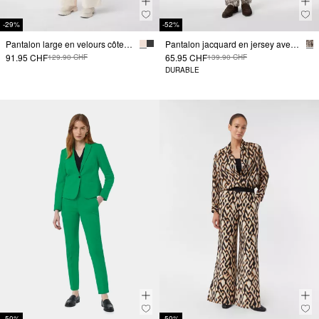
-29%
-52%
Pantalon large en velours côtelé fin avec ceinture élastique
Pantalon jacquard en jersey avec imprimé animalier
91.95 CHF
65.95 CHF
129.90 CHF
139.90 CHF
DURABLE
-50%
-50%