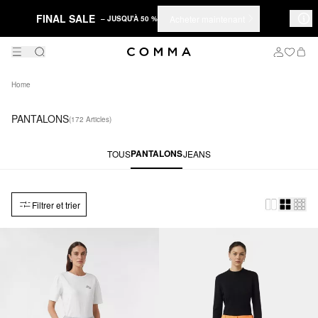
FINAL SALE
Acheter maintenant
– JUSQU'À 50 %
Home
PANTALONS
(172 Articles)
PANTALONS
TOUS
JEANS
Filtrer et trier