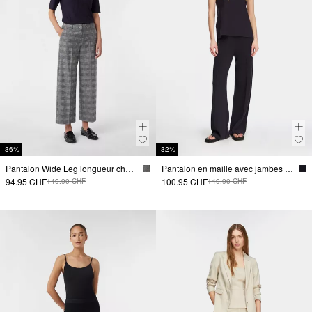
-36%
-32%
Pantalon Wide Leg longueur chevilles à carreaux
Pantalon en maille avec jambes larges et nervures
94.95 CHF
100.95 CHF
149.90 CHF
149.90 CHF