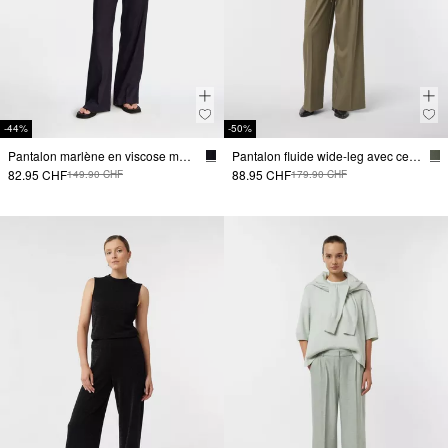
-44%
-50%
Pantalon marlène en viscose mélangée avec structure piquée
Pantalon fluide wide-leg avec ceinture amovible
82.95 CHF
88.95 CHF
149.90 CHF
179.90 CHF