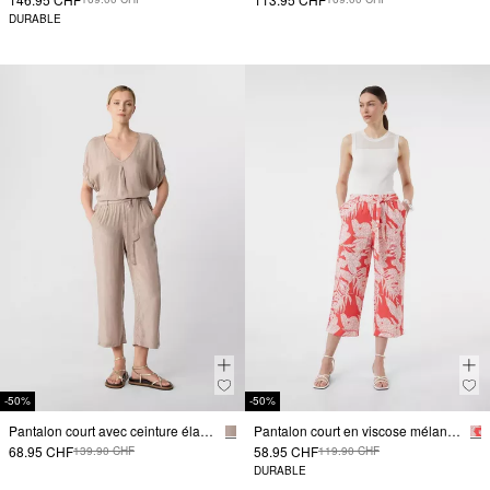
DURABLE
-50%
-50%
Pantalon court avec ceinture élastique
Pantalon court en viscose mélangée, coupe décontractée, imprimé sur toute la surface.
68.95 CHF
58.95 CHF
139.90 CHF
119.90 CHF
DURABLE