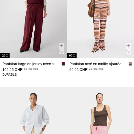
-20%
-60%
Pantalon large en jersey avec ceinture élastique
Pantalon rayé en maille ajourée
102.95 CHF
59.95 CHF
129.90 CHF
149.90 CHF
DURABLE