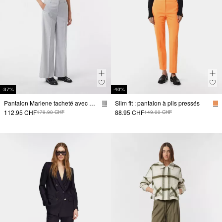
-37%
-40%
Pantalon Marlene tacheté avec plis
Slim fit : pantalon à plis pressés
112.95 CHF
88.95 CHF
179.90 CHF
149.00 CHF