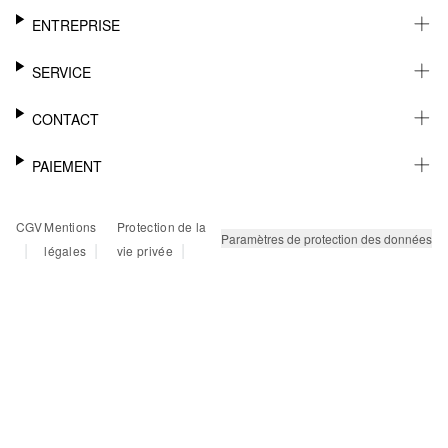
ENTREPRISE
CARRIÈRE
SERVICE
DURABILITÉ
NEWSLETTER
CONTACT
FASHION CARD
MÉMO
AIDE
PAIEMENT
MARGUE-PAGE
SHOWROOM & CONTACT DISTRIBUTEUR
SUIVI DU COLIS
CONTACT PRESSE
SUR FACTURE
CGV
Mentions
Protection de la
RETOURS
PAYPAL
Paramètres de protection des données
|
|
|
légales
vie privée
FAQ
CARTE BANCAIRE
TWINT
KLARNA
RAPID SSL