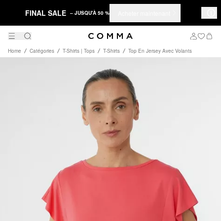
FINAL SALE
Acheter maintenant
– JUSQU'À 50 %
Home
Catégories
T-Shirts | Tops
T-Shirts
Top En Jersey Avec Volants