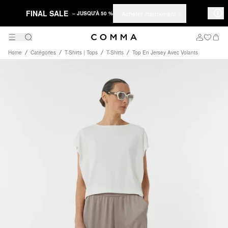
FINAL SALE
Acheter maintenant
– JUSQU'À 50 %
Home
Catégories
T-Shirts | Tops
T-Shirts
Top En Jersey Avec Volants