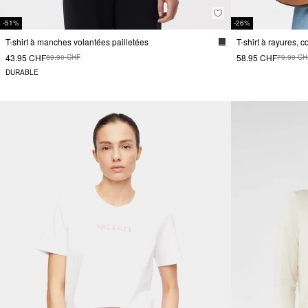
-51%
-26%
T-shirt à manches volantées pailletées
T-shirt à rayures, 
43.95 CHF
58.95 CHF
89.90 CHF
79.90 CH
DURABLE