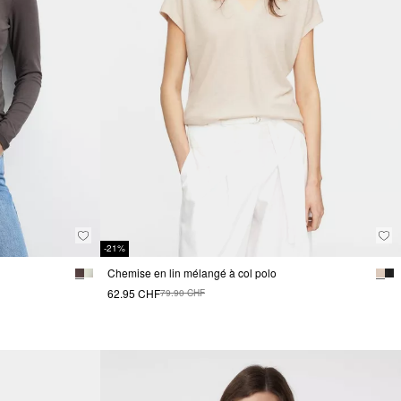
-21%
Chemise en lin mélangé à col polo
62.95 CHF
79.90 CHF