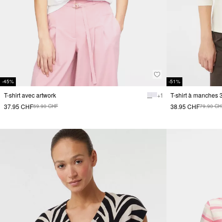
-45%
-51%
T-shirt avec artwork
+ 1
T-shirt à manches 
37.95 CHF
38.95 CHF
69.90 CHF
79.90 CH