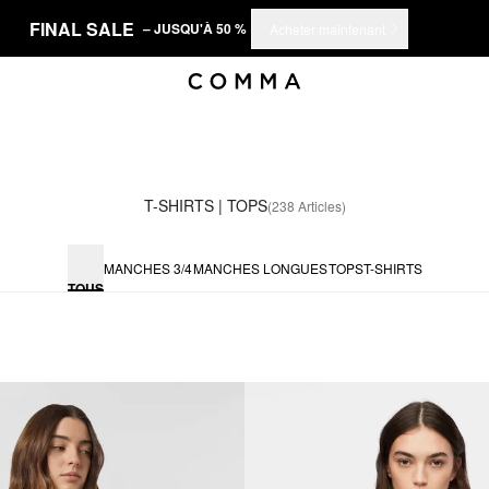
FINAL SALE
– JUSQU'À 50 %
Acheter maintenant
T-SHIRTS | TOPS
(238 Articles)
MANCHES 3/4
MANCHES LONGUES
TOPS
T-SHIRTS
TOUS