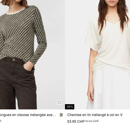
-32%
T-shirt à manches longues en viscose mélangée avec un imprimé all-over
Chemise en lin mélangé à col en V
53.95 CHF
F
79.90 CHF