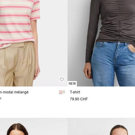
NEW
ton-modal mélangé
T-shirt
79.90 CHF
F