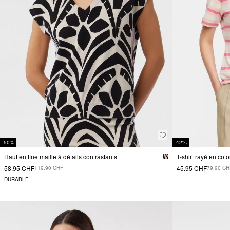
-50%
-42%
Haut en fine maille à détails contrastants
T-shirt rayé en co
58.95 CHF
45.95 CHF
119.90 CHF
79.90 CH
DURABLE