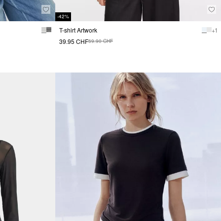
-42%
T-shirt Artwork
+ 1
39.95 CHF
69.90 CHF