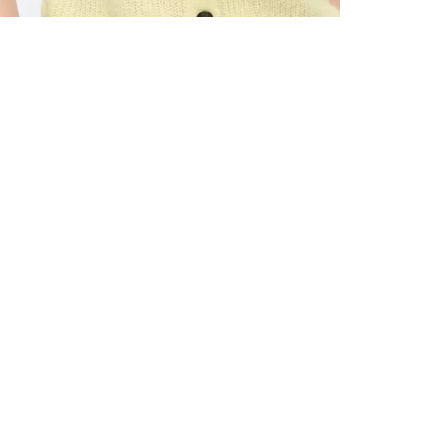
TOUS LES
INSCRIVE
–10 % S