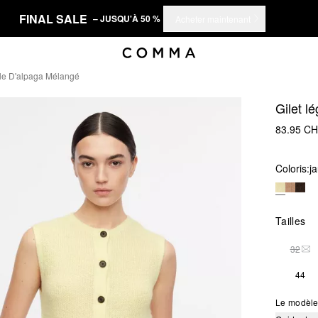
FINAL SALE
– JUSQU'À 50 %
Acheter maintenant
lle D'alpaga Mélangé
Gilet l
83.95 C
Coloris:
ja
Tailles
32
THI
44
Le modèle 