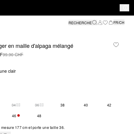
FR/CH
RECHERCHE
éger en maille d'alpaga mélangé
HF
99.90 CHF
une clair
34
36
38
40
42
S SIZE IS CURRENTLY OUT OF STOCK
THIS SIZE IS CURRENTLY OUT OF STOCK
THIS SIZE IS CURRENTLY OUT OF STOCK
46
48
SEULEMENT 4 EN STOCK
mesure 177 cm et porte une taille 36.