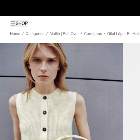
SHOP
Home
Catégories
Maille | Pull-Over
Cardigans
Gilet Léger En Mai