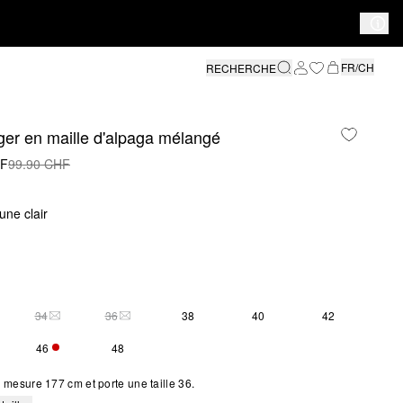
FR/CH
RECHERCHE
éger en maille d'alpaga mélangé
HF
99.90 CHF
une clair
34
36
38
40
42
S SIZE IS CURRENTLY OUT OF STOCK
THIS SIZE IS CURRENTLY OUT OF STOCK
THIS SIZE IS CURRENTLY OUT OF STOCK
46
48
SEULEMENT 4 EN STOCK
mesure 177 cm et porte une taille 36.