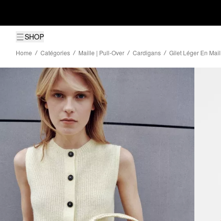
SHOP
Home
Catégories
Maille | Pull-Over
Cardigans
Gilet Léger En Mai