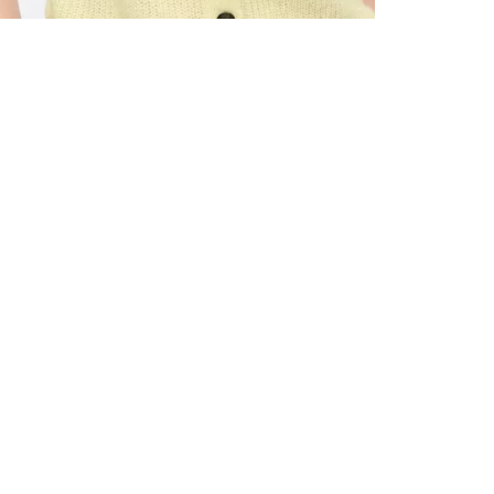
TOUS LES
INSCRIVE
–10 % S