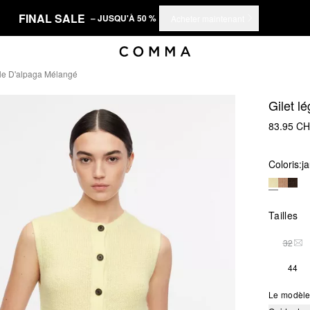
FINAL SALE
– JUSQU'À 50 %
Acheter maintenant
lle D'alpaga Mélangé
Gilet l
83.95 C
Coloris:
ja
Tailles
32
THI
44
Le modèle 