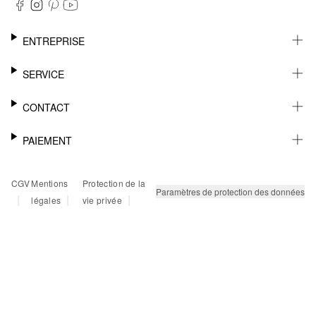
ENTREPRISE
CARRIÈRE
SERVICE
DURABILITÉ
NEWSLETTER
CONTACT
FASHION CARD
MÉMO
AIDE
PAIEMENT
MARGUE-PAGE
SHOWROOM & CONTACT DISTRIBUTEUR
SUIVI DU COLIS
CONTACT PRESSE
SUR FACTURE
CGV
Mentions
Protection de la
RETOURS
PAYPAL
Paramètres de protection des données
|
|
|
légales
vie privée
FAQ
CARTE BANCAIRE
TWINT
KLARNA
RAPID SSL