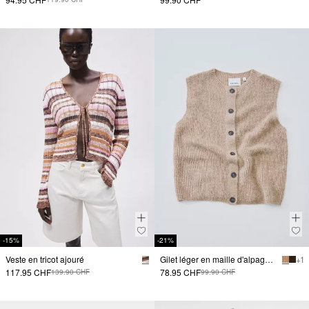
-15%
-21%
Veste en tricot ajouré
Gilet léger en maille d'alpaga mélangé
+ 1
117.95 CHF
78.95 CHF
139.90 CHF
99.90 CHF