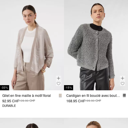
-33%
-15%
Gilet en fine maille à motif floral
Cardigan en fil bouclé avec boutons décoratifs
92.95 CHF
168.95 CHF
139.90 CHF
199.90 CHF
DURABLE