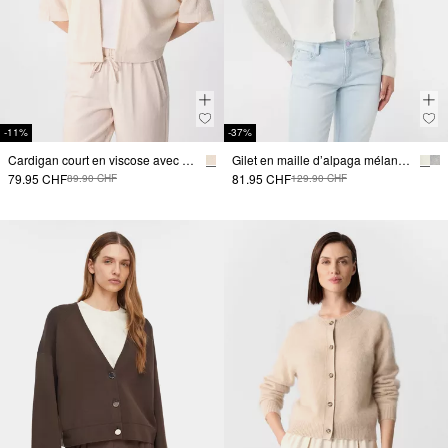
-11%
-37%
Cardigan court en viscose avec manches chauve-souris
Gilet en maille d’alpaga mélangé
79.95 CHF
81.95 CHF
89.90 CHF
129.90 CHF