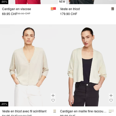
-30%
NEW
Cardigan en viscose
Veste en tricot
69.95 CHF
179.90 CHF
99.90 CHF
-20%
Veste en tricot avec fil scintillant
Cardigan en maille fine raccourci
94.95 CHF
99.90 CHF
119.90 CHF