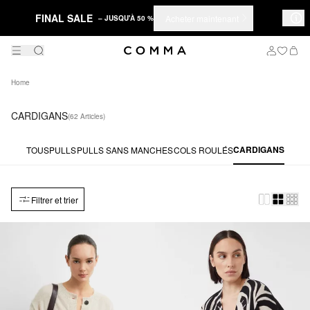
FINAL SALE
Acheter maintenant
– JUSQU'À 50 %
Home
CARDIGANS
(62 Articles)
CARDIGANS
TOUS
PULLS
PULLS SANS MANCHES
COLS ROULÉS
Filtrer et trier