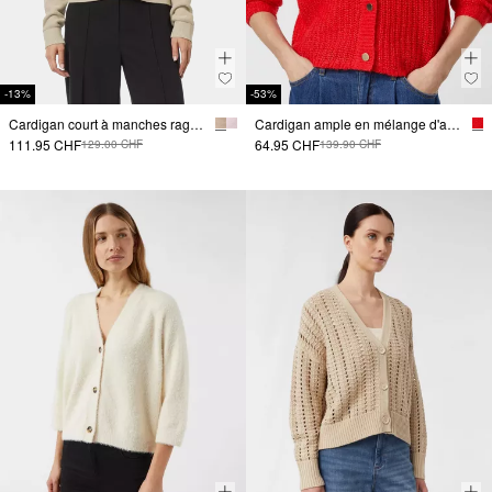
-13%
-53%
Cardigan court à manches raglan
Cardigan ample en mélange d'alpaga
111.95 CHF
64.95 CHF
129.00 CHF
139.90 CHF