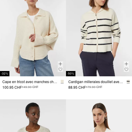
-32%
-50%
Cape en tricot avec manches chauve-souris et détails de boutons
Cardigan milleraies douillet avec capuche
100.95 CHF
88.95 CHF
149.90 CHF
179.90 CHF