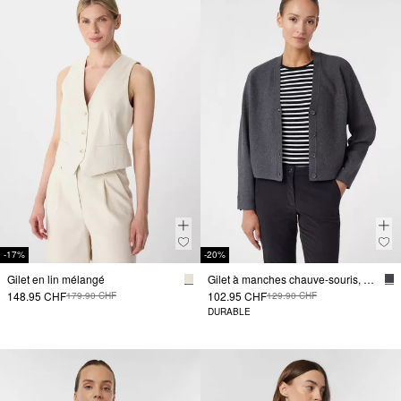
-17%
-20%
Gilet en lin mélangé
Gilet à manches chauve-souris, en viscose mélangée
148.95 CHF
102.95 CHF
179.90 CHF
129.90 CHF
DURABLE