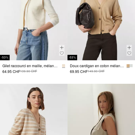
-53%
-53%
Gilet raccourci en maille, mélange de tissus
Doux cardigan en coton mélangé oversize
64.95 CHF
69.95 CHF
139.90 CHF
149.90 CHF