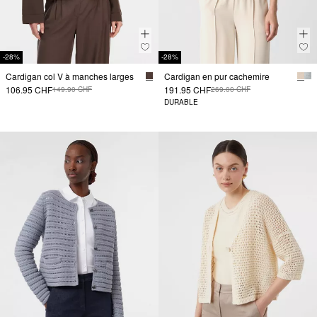
-28%
-28%
Cardigan col V à manches larges
Cardigan en pur cachemire
106.95 CHF
191.95 CHF
149.90 CHF
269.00 CHF
DURABLE