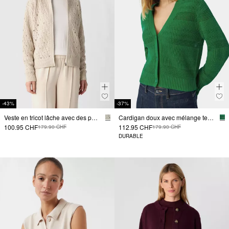
-43%
-37%
Veste en tricot lâche avec des paillettes discrètes
Cardigan doux avec mélange texturé
100.95 CHF
112.95 CHF
179.90 CHF
179.90 CHF
DURABLE