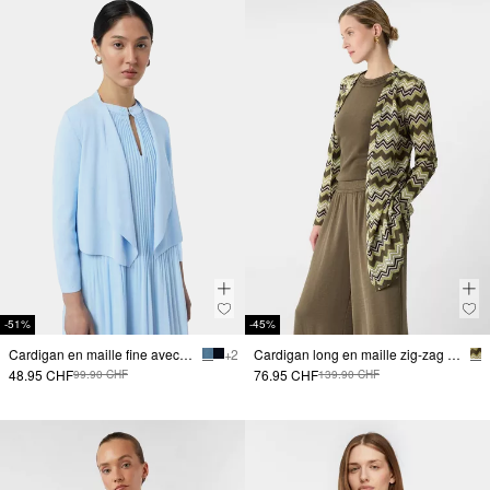
-51%
-45%
Cardigan en maille fine avec détails ajourés
+ 2
Cardigan long en maille zig-zag ajourée
48.95 CHF
76.95 CHF
99.90 CHF
139.90 CHF