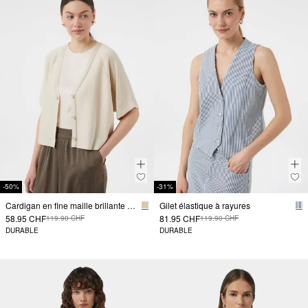
-50%
-31%
Cardigan en fine maille brillante à manches chauve-souris
Gilet élastique à rayures
58.95 CHF
81.95 CHF
119.90 CHF
119.90 CHF
DURABLE
DURABLE