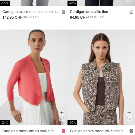
-15%
-20%
Cardigan oversize en laine mélangée bicolore
Cardigan en maille fine
142.95 CHF
94.95 CHF
169.90 CHF
119.90 CHF
-21%
-50%
Cardigan raccourci en maille fine avec détails ajourés dans le dos
Gilet en denim raccourci à motif léopard