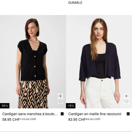
DURABLE
-50%
-16%
Cardigan sans manches à boutons métalliques décoratifs
Cardigan en maille fine raccourci
58.95 CHF
83.95 CHF
119.90 CHF
99.90 CHF