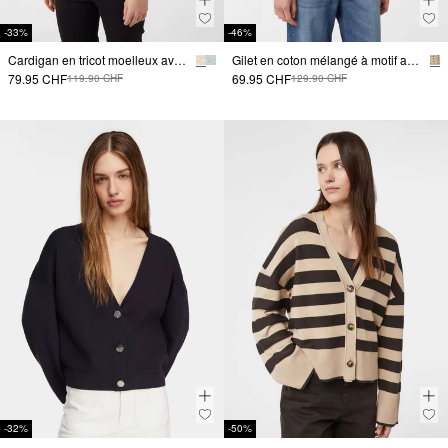
-33%
-46%
Cardigan en tricot moelleux avec manches 3/4
Gilet en coton mélangé à motif ajouré
79.95 CHF
69.95 CHF
119.90 CHF
129.90 CHF
-32%
-50%