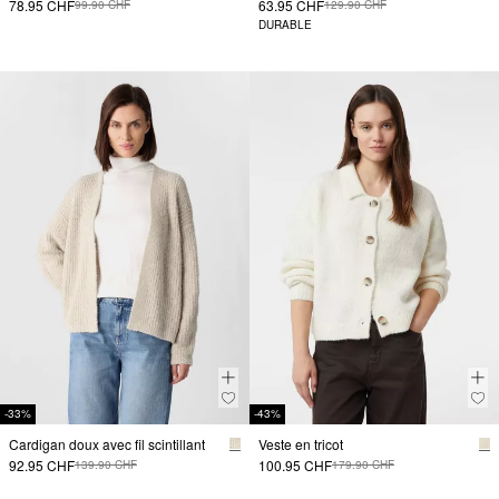
78.95 CHF
63.95 CHF
99.90 CHF
129.90 CHF
DURABLE
-33%
-43%
Cardigan doux avec fil scintillant
Veste en tricot
92.95 CHF
100.95 CHF
139.90 CHF
179.90 CHF