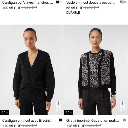
Cardigan col V avec manches larges
Veste en tricot douce avec col V et épaules tombantes
100.95 CHF
68.95 CHF
149.90 CHF
139.90 CHF
DURABLE
-20%
-20%
Cardigan en tricot avec fil scintillant
Gilet à imprimé léopard, en matières mélangées
110.95 CHF
118.95 CHF
139.90 CHF
149.90 CHF