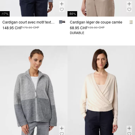
-17%
-50%
Cardigan court avec motif texturé et poches passepoilées
Cardigan léger de coupe carrée
148.95 CHF
68.95 CHF
179.90 CHF
139.90 CHF
DURABLE