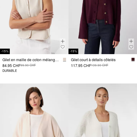
-15%
-15%
Gilet en maille de coton mélangé à col rabattu
Gilet court à détails côtelés
84.95 CHF
117.95 CHF
99.90 CHF
139.90 CHF
DURABLE