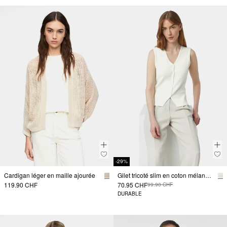
-29%
Cardigan léger en maille ajourée
Gilet tricoté slim en coton mélangé avec une encolure en V
119.90 CHF
70.95 CHF
99.90 CHF
DURABLE