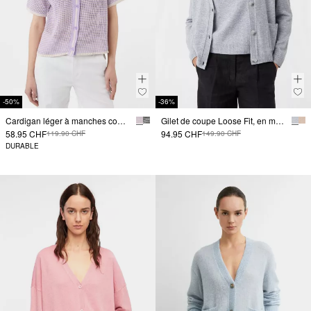
-50%
-36%
Cardigan léger à manches courtes et col polo
Gilet de coupe Loose Fit, en maille de laine mélangée
58.95 CHF
94.95 CHF
119.90 CHF
149.90 CHF
DURABLE