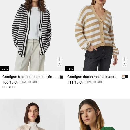
-36%
-13%
Cardigan à coupe décontractée avec poches
Cardigan décontracté à manches volumineuses
100.95 CHF
111.95 CHF
159.90 CHF
129.00 CHF
DURABLE