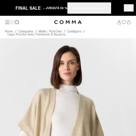
FINAL SALE
Acheter maintenant
– JUSQU'À 50 %
Home
Catégories
Maille | Pull-Over
Cardigans
Cape Poncho Avec Fermeture À Boutons