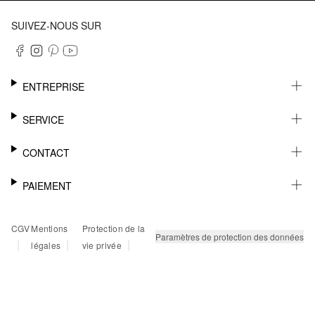
SUIVEZ-NOUS SUR
ENTREPRISE
CARRIÈRE
SERVICE
DURABILITÉ
NEWSLETTER
CONTACT
FASHION CARD
MÉMO
AIDE
PAIEMENT
MARGUE-PAGE
SHOWROOM & CONTACT DISTRIBUTEUR
SUIVI DU COLIS
CONTACT PRESSE
SUR FACTURE
CGV
Mentions
Protection de la
RETOURS
PAYPAL
Paramètres de protection des données
|
|
|
légales
vie privée
FAQ
CARTE BANCAIRE
TWINT
KLARNA
RAPID SSL