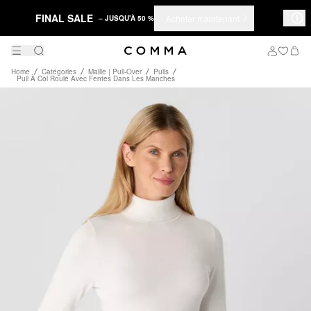
FINAL SALE
Acheter maintenant
– JUSQU'À 50 %
Home
Catégories
Maille | Pull-Over
Pulls
Pull À Col Roulé Avec Fentes Dans Les Manches