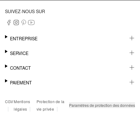
SUIVEZ-NOUS SUR
ENTREPRISE
CARRIÈRE
SERVICE
DURABILITÉ
NEWSLETTER
CONTACT
FASHION CARD
MÉMO
AIDE
PAIEMENT
MARGUE-PAGE
SHOWROOM & CONTACT DISTRIBUTEUR
SUIVI DU COLIS
CONTACT PRESSE
SUR FACTURE
CGV
Mentions
Protection de la
RETOURS
PAYPAL
Paramètres de protection des données
|
|
|
légales
vie privée
FAQ
CARTE BANCAIRE
TWINT
KLARNA
RAPID SSL