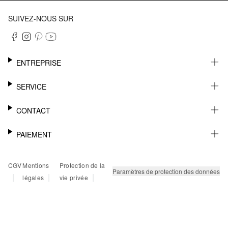
SUIVEZ-NOUS SUR
ENTREPRISE
CARRIÈRE
SERVICE
DURABILITÉ
NEWSLETTER
CONTACT
FASHION CARD
MÉMO
AIDE
PAIEMENT
MARGUE-PAGE
SHOWROOM & CONTACT DISTRIBUTEUR
SUIVI DU COLIS
CONTACT PRESSE
SUR FACTURE
CGV
Mentions
Protection de la
RETOURS
PAYPAL
Paramètres de protection des données
|
|
|
légales
vie privée
FAQ
CARTE BANCAIRE
TWINT
KLARNA
RAPID SSL