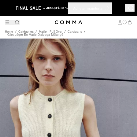
FINAL SALE
Acheter maintenant
– JUSQU'À 50 %
Home
Catégories
Maille | Pull-Over
Cardigans
Gilet Léger En Maille D'alpaga Mélangé