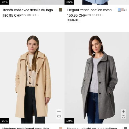
-35%
-36%
Trench-coat avec détails du logo et ceinture à nouer
Élégant trench-coat en coton à la coupe ajustée
+ 1
180.95 CHF
150.95 CHF
279.00 CHF
239.00 CHF
DURABLE
-20%
-20%
Manteau avec insert amovible
Manteau ajusté en laine mélangée avec col montant