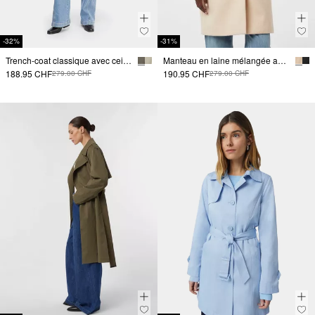
-32%
-31%
Trench-coat classique avec ceinture à nouer
Manteau en laine mélangée avec empiècement matelassé amovible
188.95 CHF
190.95 CHF
279.00 CHF
279.00 CHF