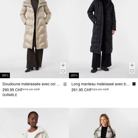
-39%
-20%
Doudoune matelassée avec col en tricot
Long manteau matelassé avec bretelles sac à dos
290.95 CHF
261.95 CHF
479.00 CHF
329.00 CHF
DURABLE