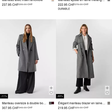
237.95 CHF
222.95 CHF
299.00 CHF
279.00 CHF
DURABLE
-11%
-33%
Manteau oversize à double boutonnage en laine mélangée
Élégant manteau blazer en laine mélangée avec un motif à chevrons et un col à revers.
307.95 CHF
219.95 CHF
349.00 CHF
329.00 CHF