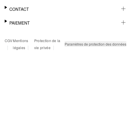
DURABILITÉ
NEWSLETTER
CONTACT
FASHION CARD
MÉMO
AIDE
PAIEMENT
MARGUE-PAGE
SHOWROOM & CONTACT DISTRIBUTEUR
SUIVI DU COLIS
CONTACT PRESSE
SUR FACTURE
CGV
Mentions
Protection de la
RETOURS
PAYPAL
Paramètres de protection des données
|
|
|
légales
vie privée
FAQ
CARTE BANCAIRE
TWINT
KLARNA
RAPID SSL