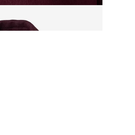
TOUS LES
INSCRIVE
–10 % S
Inscrivez‑vou
cadeau de bie
d’invitations