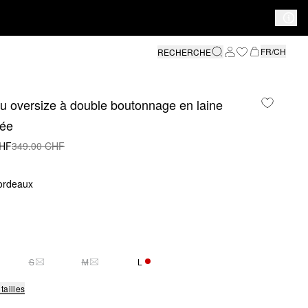
FR/CH
RECHERCHE
 oversize à double boutonnage en laine
ée
CHF
349.00 CHF
ordeaux
S
M
L
S SIZE IS CURRENTLY OUT OF STOCK
THIS SIZE IS CURRENTLY OUT OF STOCK
THIS SIZE IS CURRENTLY OUT OF STOCK
SEULEMENT 2 EN STOCK
tailles