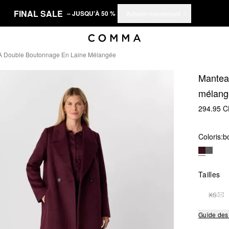
FINAL SALE
– JUSQU'À 50 %
Acheter maintenant
À Double Boutonnage En Laine Mélangée
Manteau
mélang
294.95 
Coloris:
b
Tailles
XS
THI
Guide des 