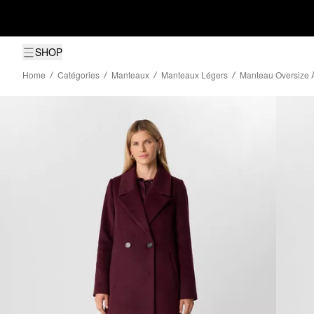
SHOP
Home
Catégories
Manteaux
Manteaux Légers
Manteau Oversize 