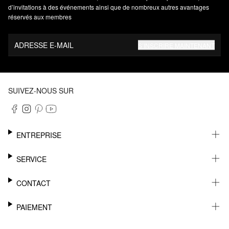
d’invitations à des événements ainsi que de nombreux autres avantages
réservés aux membres
ADRESSE E-MAIL
S’INSCRIRE MAINTENANT
SUIVEZ-NOUS SUR
ENTREPRISE
CARRIÈRE
SERVICE
DURABILITÉ
NEWSLETTER
CONTACT
FASHION CARD
MÉMO
AIDE
PAIEMENT
MARGUE-PAGE
SHOWROOM & CONTACT DISTRIBUTEUR
SUIVI DU COLIS
CONTACT PRESSE
SUR FACTURE