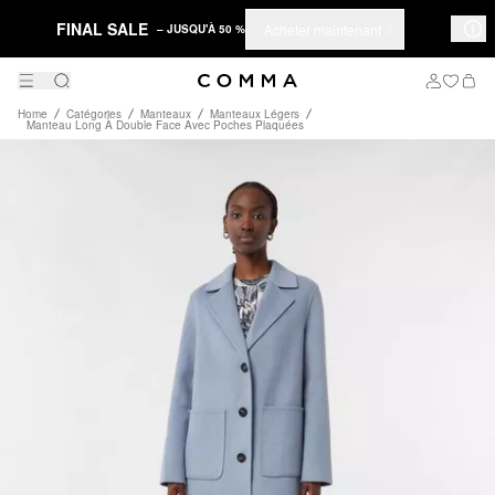
FINAL SALE
Acheter maintenant
– JUSQU'À 50 %
Home
Catégories
Manteaux
Manteaux Légers
Manteau Long À Double Face Avec Poches Plaquées