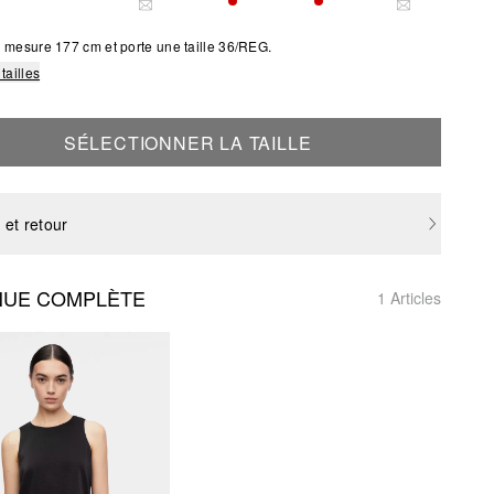
S SIZE IS CURRENTLY OUT OF STOCK
THIS SIZE IS CURRENTLY OUT OF STOCK
THIS SIZE IS
 mesure 177 cm et porte une taille 36/REG.
tailles
SÉLECTIONNER LA TAILLE
 et retour
NUE COMPLÈTE
1 Articles