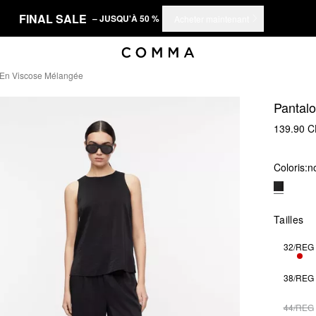
FINAL SALE
– JUSQU'À 50 %
Acheter maintenant
 En Viscose Mélangée
Pantalo
139.90 
Coloris:
no
Tailles
32/REG
SEU
38/REG
44/REG