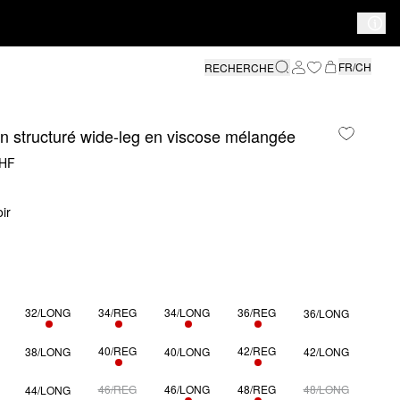
FR/CH
RECHERCHE
n structuré wide-leg en viscose mélangée
CHF
ir
32/LONG
34/REG
34/LONG
36/REG
36/LONG
LEMENT 4 EN STOCK
SEULEMENT 1 EN STOCK
SEULEMENT 1 EN STOCK
SEULEMENT 1 EN STOCK
SEULEMENT 3 EN STOCK
40/REG
42/REG
38/LONG
40/LONG
42/LONG
SEULEMENT 3 EN STOCK
SEULEMENT 1 EN STOCK
46/REG
46/LONG
48/REG
48/LONG
44/LONG
SEULEMENT 2 EN STOCK
SEULEMENT 2 EN STOCK