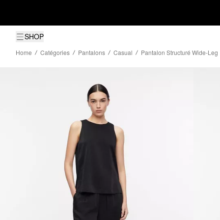
SHOP
Home
Catégories
Pantalons
Casual
Pantalon Structuré Wide-Leg