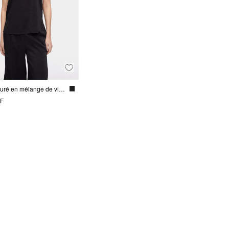
Top structuré en mélange de viscose
HF