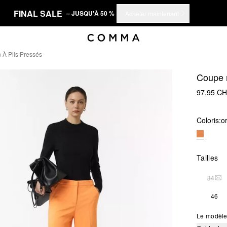
FINAL SALE
– JUSQU'À 50 %
Acheter maintenant
 À Plis Pressés
Coupe r
97.95 C
Coloris:
o
Tailles
34
THI
46
Le modèle 