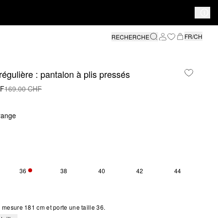
FR/CH
RECHERCHE
égulière : pantalon à plis pressés
HF
169.00 CHF
range
36
38
40
42
44
S SIZE IS CURRENTLY OUT OF STOCK
SEULEMENT 5 EN STOCK
mesure 181 cm et porte une taille 36.