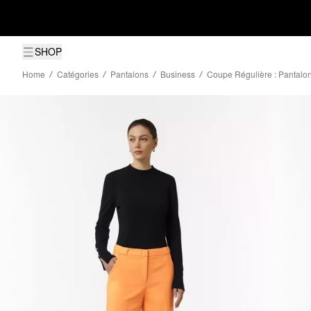
SHOP
Home
Catégories
Pantalons
Business
Coupe Régulière : Pantalon