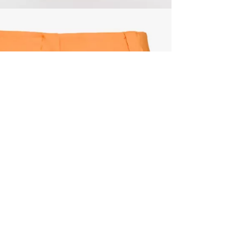
TOUS LES
INSCRIVE
–10 % S
Inscrivez‑vou
cadeau de bie
d’invitations