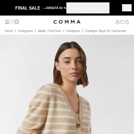
FINAL SALE
Acheter maintenant
– JUSQU'À 50 %
Home
Catégories
Maille | Pull-Over
Cardigans
Cardigan Rayé En Cachemire