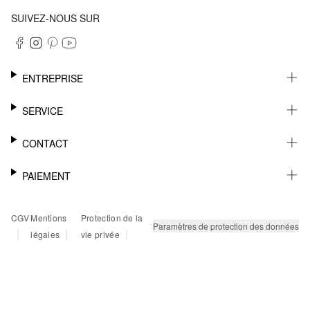
SUIVEZ-NOUS SUR
ENTREPRISE
CARRIÈRE
SERVICE
DURABILITÉ
NEWSLETTER
CONTACT
FASHION CARD
MÉMO
AIDE
PAIEMENT
MARGUE-PAGE
SHOWROOM & CONTACT DISTRIBUTEUR
SUIVI DU COLIS
CONTACT PRESSE
SUR FACTURE
CGV
Mentions
Protection de la
RETOURS
PAYPAL
Paramètres de protection des données
|
|
|
légales
vie privée
FAQ
CARTE BANCAIRE
TWINT
KLARNA
RAPID SSL