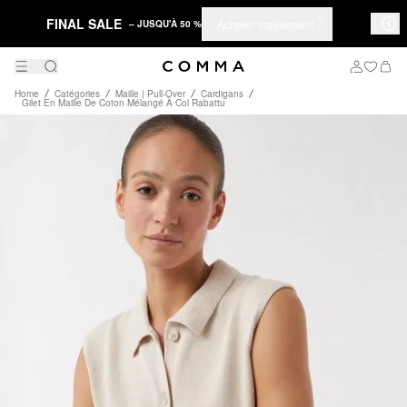
FINAL SALE
Acheter maintenant
– JUSQU'À 50 %
Home
Catégories
Maille | Pull-Over
Cardigans
Gilet En Maille De Coton Mélangé À Col Rabattu