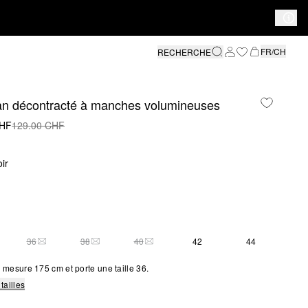
FR/CH
RECHERCHE
an décontracté à manches volumineuses
CHF
129.00 CHF
ir
36
38
40
42
44
S SIZE IS CURRENTLY OUT OF STOCK
THIS SIZE IS CURRENTLY OUT OF STOCK
THIS SIZE IS CURRENTLY OUT OF STOCK
THIS SIZE IS CURRENTLY OUT OF STOCK
mesure 175 cm et porte une taille 36.
tailles