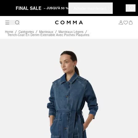
FINAL SALE
Acheter maintenant
– JUSQU'À 50 %
Home
Catégories
Manteaux
Manteaux Légers
Trench-Coat En Denim Extensible Avec Poches Plaquées