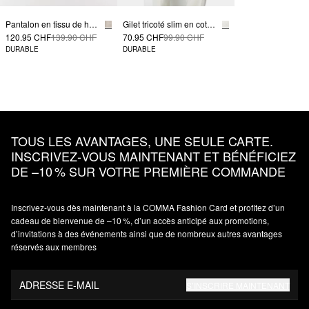
Pantalon en tissu de haute qualité avec jambe large et détail à la taille
Gilet tricoté slim en coton mélangé avec une encolure en V
120.95 CHF
139.90 CHF
70.95 CHF
99.90 CHF
DURABLE
DURABLE
TOUS LES AVANTAGES, UNE SEULE CARTE.
INSCRIVEZ‑VOUS MAINTENANT ET BÉNÉFICIEZ
DE –10 % SUR VOTRE PREMIÈRE COMMANDE
Inscrivez‑vous dès maintenant à la COMMA Fashion Card et profitez d’un
cadeau de bienvenue de –10 %, d’un accès anticipé aux promotions,
d’invitations à des événements ainsi que de nombreux autres avantages
réservés aux membres
ADRESSE E-MAIL
S’INSCRIRE MAINTENANT