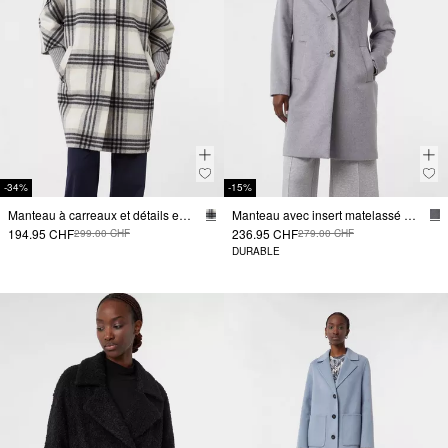
-34%
-15%
Manteau à carreaux et détails en maille
Manteau avec insert matelassé détachable
194.95 CHF
236.95 CHF
299.00 CHF
279.00 CHF
DURABLE