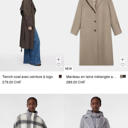
NEW
Trench-coat avec ceinture à logo
Manteau en laine mélangée avec empiècement amovible
279.00 CHF
289.00 CHF