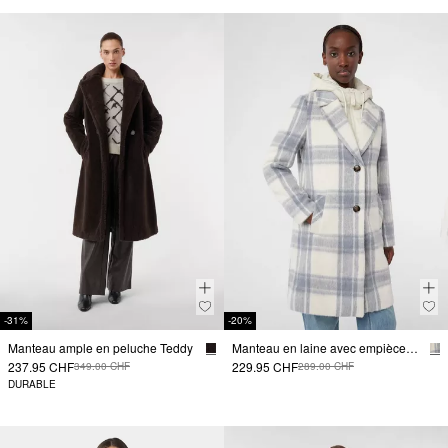
-31%
-20%
Manteau ample en peluche Teddy
Manteau en laine avec empiècement matelassé amovible
237.95 CHF
229.95 CHF
349.00 CHF
289.00 CHF
DURABLE