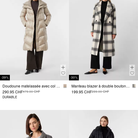
-39%
-30%
Doudoune matelassée avec col en tricot
Manteau blazer à double boutonnage
290.95 CHF
199.95 CHF
479.00 CHF
289.00 CHF
DURABLE