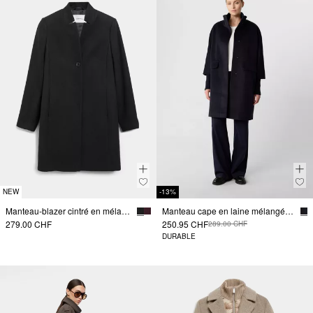
NEW
-13%
Manteau-blazer cintré en mélange de viscose doux
Manteau cape en laine mélangée avec détails côtelés
279.00 CHF
250.95 CHF
289.00 CHF
DURABLE