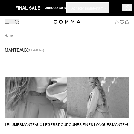
FINAL SALE
Acheter maintenant
– JUSQU'À 50 %
Home
MANTEAUX
(31 Articles)
 EN PLUMES
MANTEAUX LÉGERS
DOUDOUNES FINES LONGUES
MANTEAUX 