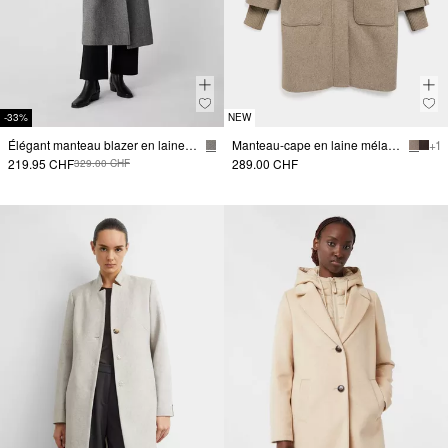
-33%
NEW
Élégant manteau blazer en laine mélangée avec un motif à chevrons et un col à revers.
Manteau-cape en laine mélangée avec des détails côtelés
+ 1
219.95 CHF
289.00 CHF
329.00 CHF