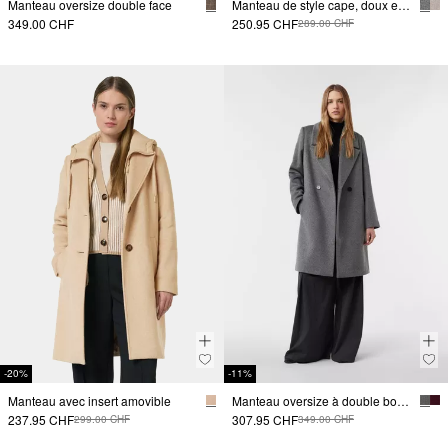
Manteau oversize double face
Manteau de style cape, doux et à poils longs
349.00 CHF
250.95 CHF
289.00 CHF
-20%
-11%
Manteau avec insert amovible
Manteau oversize à double boutonnage en laine mélangée
237.95 CHF
307.95 CHF
299.00 CHF
349.00 CHF