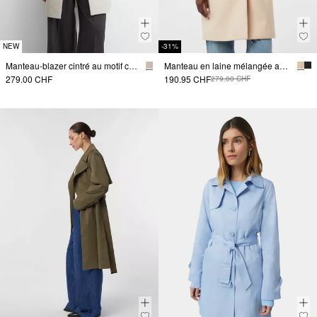
NEW
-31%
Manteau-blazer cintré au motif chevrons discret
Manteau en laine mélangée avec empiècement matelassé amovible
279.00 CHF
190.95 CHF
279.00 CHF