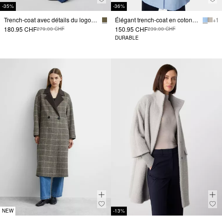
-35%
-36%
Trench-coat avec détails du logo et ceinture à nouer
Élégant trench-coat en coton à la coupe ajustée
+ 1
180.95 CHF
150.95 CHF
279.00 CHF
239.00 CHF
DURABLE
NEW
-13%