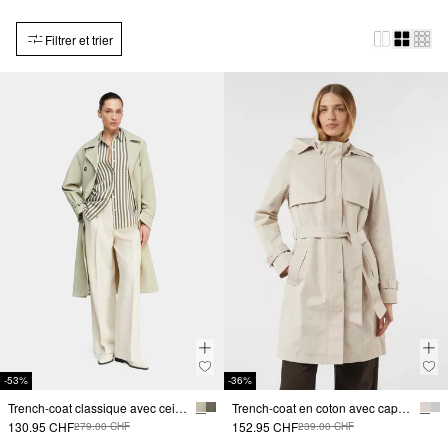
Filtrer et trier
-53%
-36%
Trench-coat classique avec ceinture à nouer
Trench-coat en coton avec capuche amovible et ceinture à nouer
130.95 CHF
152.95 CHF
279.00 CHF
239.00 CHF