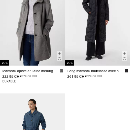
-20%
-20%
Manteau ajusté en laine mélangée avec col montant
Long manteau matelassé avec bretelles sac à dos
222.95 CHF
261.95 CHF
279.00 CHF
329.00 CHF
DURABLE