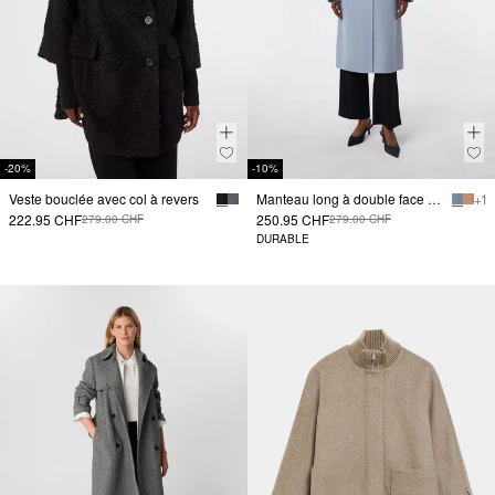
-20%
-10%
Veste bouclée avec col à revers
Manteau long à double face avec poches plaquées
+ 1
222.95 CHF
250.95 CHF
279.00 CHF
279.00 CHF
DURABLE