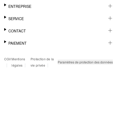
ENTREPRISE
CARRIÈRE
SERVICE
DURABILITÉ
NEWSLETTER
CONTACT
FASHION CARD
MÉMO
AIDE
PAIEMENT
MARGUE-PAGE
SHOWROOM & CONTACT DISTRIBUTEUR
SUIVI DU COLIS
CONTACT PRESSE
SUR FACTURE
CGV
Mentions
Protection de la
RETOURS
PAYPAL
Paramètres de protection des données
|
|
|
légales
vie privée
FAQ
CARTE BANCAIRE
TWINT
KLARNA
RAPID SSL