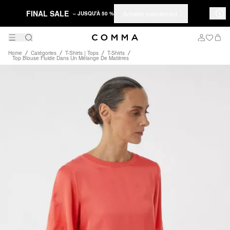
FINAL SALE
Acheter maintenant
– JUSQU'À 50 %
Home
Catégories
T-Shirts | Tops
T-Shirts
Top Blouse Fluide Dans Un Mélange De Matières