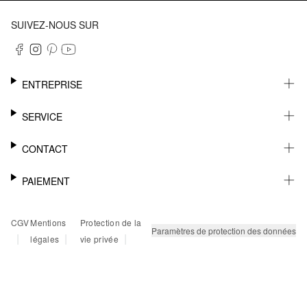
SUIVEZ-NOUS SUR
ENTREPRISE
CARRIÈRE
SERVICE
DURABILITÉ
NEWSLETTER
CONTACT
FASHION CARD
MÉMO
AIDE
PAIEMENT
MARGUE-PAGE
SHOWROOM & CONTACT DISTRIBUTEUR
SUIVI DU COLIS
CONTACT PRESSE
SUR FACTURE
CGV
Mentions
Protection de la
RETOURS
PAYPAL
Paramètres de protection des données
|
|
|
légales
vie privée
FAQ
CARTE BANCAIRE
TWINT
KLARNA
RAPID SSL