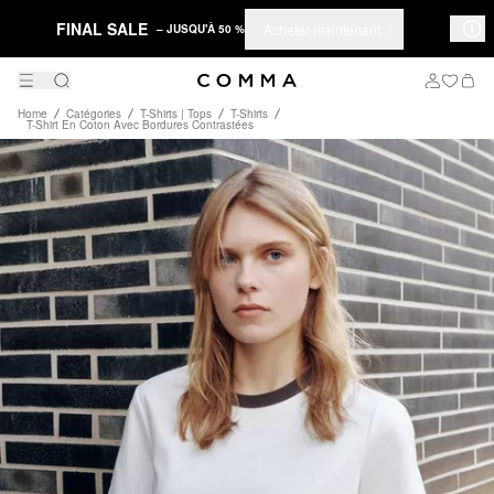
FINAL SALE
Acheter maintenant
– JUSQU'À 50 %
Home
Catégories
T-Shirts | Tops
T-Shirts
T-Shirt En Coton Avec Bordures Contrastées