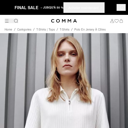
FINAL SALE
Acheter maintenant
– JUSQU'À 50 %
Home
Catégories
T-Shirts | Tops
T-Shirts
Polo En Jersey À Côtes