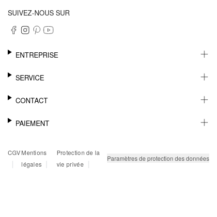
SUIVEZ-NOUS SUR
ENTREPRISE
CARRIÈRE
SERVICE
DURABILITÉ
NEWSLETTER
CONTACT
FASHION CARD
MÉMO
AIDE
PAIEMENT
MARGUE-PAGE
SHOWROOM & CONTACT DISTRIBUTEUR
SUIVI DU COLIS
CONTACT PRESSE
SUR FACTURE
CGV
Mentions
Protection de la
RETOURS
PAYPAL
Paramètres de protection des données
|
|
|
légales
vie privée
FAQ
CARTE BANCAIRE
TWINT
KLARNA
RAPID SSL