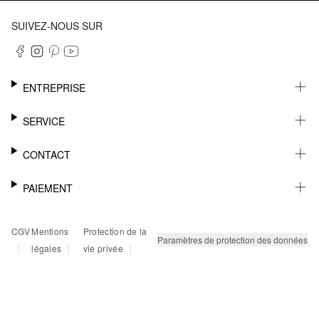
SUIVEZ-NOUS SUR
ENTREPRISE
CARRIÈRE
SERVICE
DURABILITÉ
NEWSLETTER
CONTACT
FASHION CARD
MÉMO
AIDE
PAIEMENT
MARGUE-PAGE
SHOWROOM & CONTACT DISTRIBUTEUR
SUIVI DU COLIS
CONTACT PRESSE
SUR FACTURE
CGV
Mentions
Protection de la
RETOURS
PAYPAL
Paramètres de protection des données
|
|
|
légales
vie privée
FAQ
CARTE BANCAIRE
TWINT
KLARNA
RAPID SSL