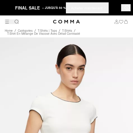
FINAL SALE
Acheter maintenant
– JUSQU'À 50 %
Home
Catégories
T-Shirts | Tops
T-Shirts
T-Shirt En Mélange De Viscose Avec Détail Contrasté