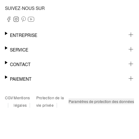
SUIVEZ-NOUS SUR
ENTREPRISE
CARRIÈRE
SERVICE
DURABILITÉ
NEWSLETTER
CONTACT
FASHION CARD
MÉMO
AIDE
PAIEMENT
MARGUE-PAGE
SHOWROOM & CONTACT DISTRIBUTEUR
SUIVI DU COLIS
CONTACT PRESSE
SUR FACTURE
CGV
Mentions
Protection de la
RETOURS
PAYPAL
Paramètres de protection des données
|
|
|
légales
vie privée
FAQ
CARTE BANCAIRE
TWINT
KLARNA
RAPID SSL