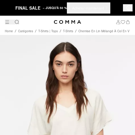
FINAL SALE
Acheter maintenant
– JUSQU'À 50 %
Home
Catégories
T-Shirts | Tops
T-Shirts
Chemise En Lin Mélangé À Col En V