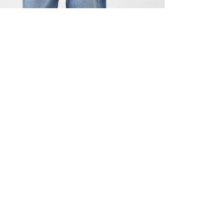
TOUS LES
INSCRIVE
–10 % S