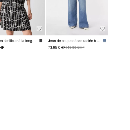
Blouson en similicuir à la longueur du crop
Jean de coupe décontractée à jambe large
CHF
73.95 CHF
149.90 CHF