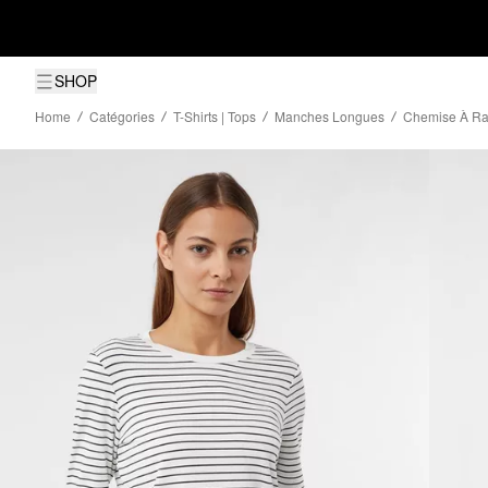
SHOP
Home
Catégories
T-Shirts | Tops
Manches Longues
Chemise À Ra