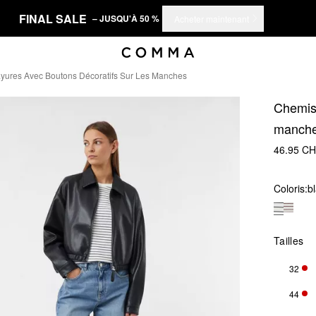
FINAL SALE
– JUSQU'À 50 %
Acheter maintenant
yures Avec Boutons Décoratifs Sur Les Manches
Chemise
manch
46.95 C
Coloris:
b
Tailles
32
SEU
44
SEU