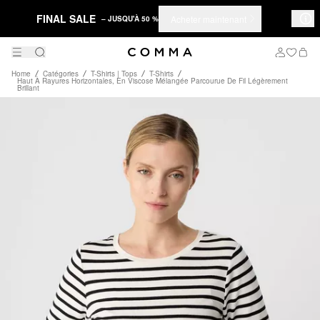
FINAL SALE
Acheter maintenant
– JUSQU'À 50 %
Home
Catégories
T-Shirts | Tops
T-Shirts
Haut À Rayures Horizontales, En Viscose Mélangée Parcourue De Fil Légèrement
Brillant