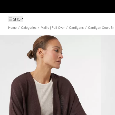
SHOP
Home
Catégories
Maille | Pull-Over
Cardigans
Cardigan Court En