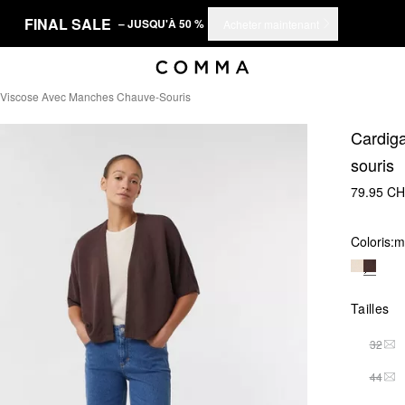
FINAL SALE
– JUSQU'À 50 %
Acheter maintenant
 Viscose Avec Manches Chauve-Souris
Cardig
souris
79.95 C
Coloris:
m
Tailles
32
THI
44
THI