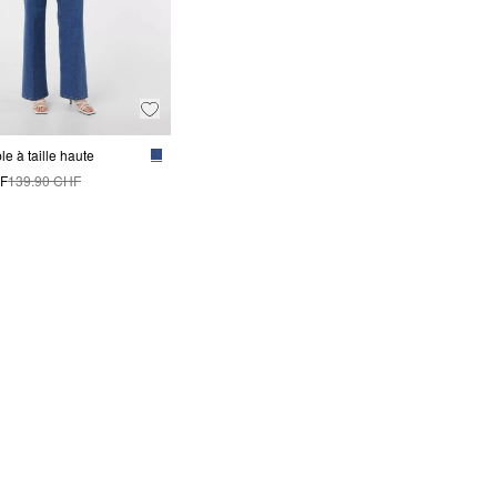
e à taille haute
HF
139.90 CHF