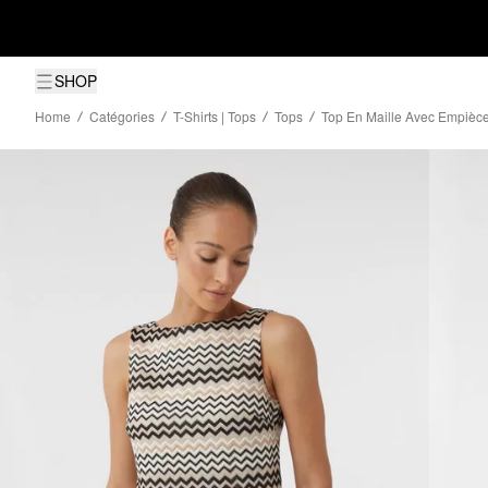
SHOP
Home
Catégories
T-Shirts | Tops
Tops
Top En Maille Avec Empièc