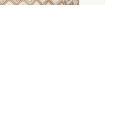
TOUS LES
INSCRIVE
–10 % S