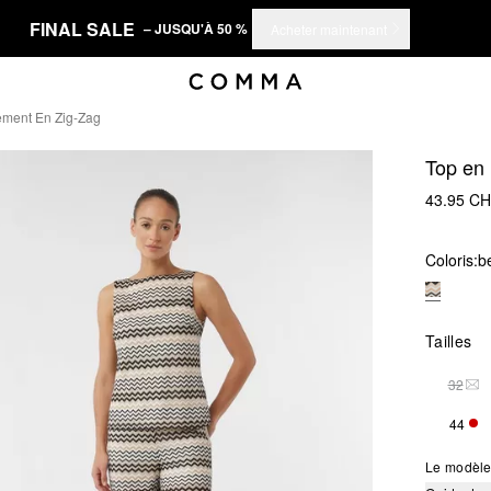
FINAL SALE
– JUSQU'À 50 %
Acheter maintenant
ement En Zig-Zag
Top en 
43.95 C
Coloris:
b
Tailles
32
THI
44
SEU
Le modèle 