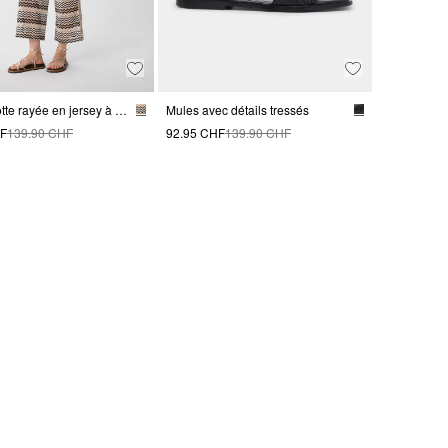
Jupe-culotte rayée en jersey à motif zig-zag ajouré
Mules avec détails tressés
HF
139.90 CHF
92.95 CHF
139.90 CHF