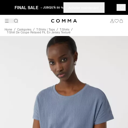
FINAL SALE
Acheter maintenant
– JUSQU'À 50 %
Home
Catégories
T-Shirts | Tops
T-Shirts
T-Shirt De Coupe Relaxed Fit, En Jersey Texturé