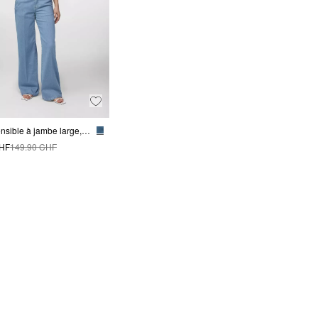
Jean extensible à jambe large, coupe ample
CHF
149.90 CHF