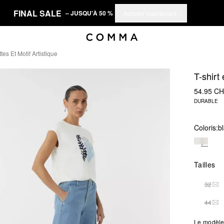
FINAL SALE
– JUSQU'À 50 %
Acheter maintenant
tes Et Motif Artistique
T-shirt 
54.95 C
DURABLE
Coloris:
b
Tailles
32
THI
44
THI
Le modèle 