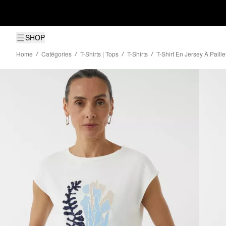
SHOP
Home
Catégories
T-Shirts | Tops
T-Shirts
T-Shirt En Jersey À Paillet