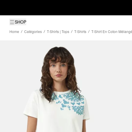
SHOP
Home
Catégories
T-Shirts | Tops
T-Shirts
T-Shirt En Coton Mélang