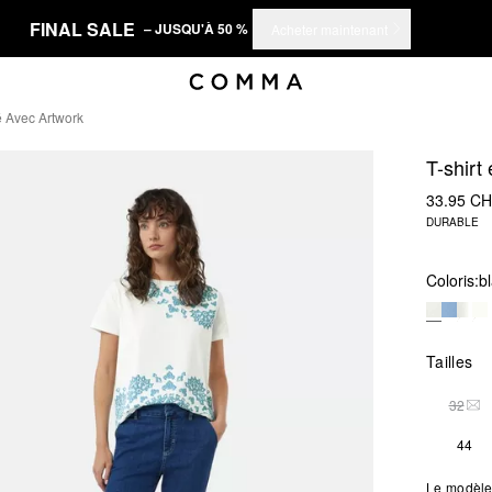
FINAL SALE
– JUSQU'À 50 %
Acheter maintenant
é Avec Artwork
T-shirt
33.95 C
DURABLE
Coloris:
b
Tailles
32
THI
44
Le modèle 