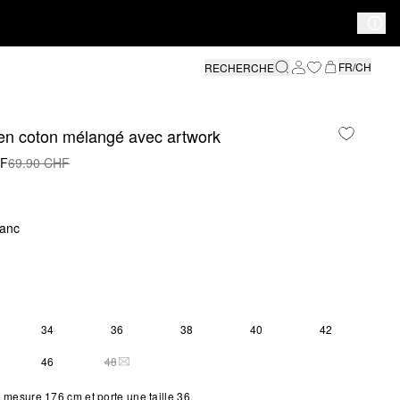
FR/CH
RECHERCHE
 en coton mélangé avec artwork
HF
69.90 CHF
lanc
34
36
38
40
42
S SIZE IS CURRENTLY OUT OF STOCK
46
48
THIS SIZE IS CURRENTLY OUT OF STOCK
mesure 176 cm et porte une taille 36.