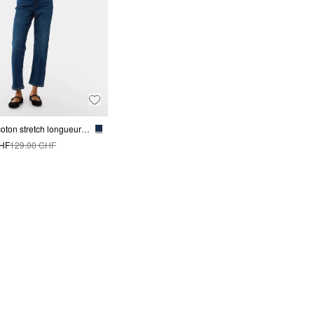
Jean en coton stretch longueur cheville avec une jambe droite
CHF
129.00 CHF