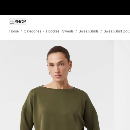
SHOP
Home
Catégories
Hoodies | Sweats
Sweat-Shirts
Sweat-Shirt Dou