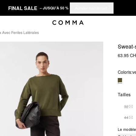
FINAL SALE
– JUSQU'À 50 %
Acheter maintenant
x Avec Fentes Latérales
Sweat-s
63.95 C
Coloris:
ve
Tailles
32
THI
44
THI
Le modèle 