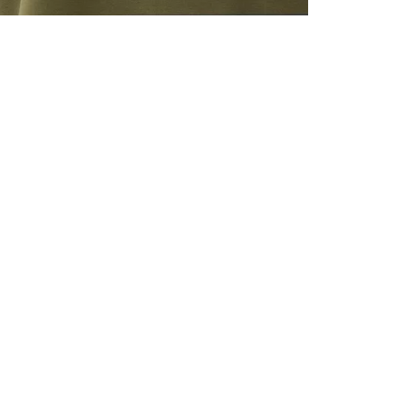
TOUS LES
INSCRIVE
–10 % S