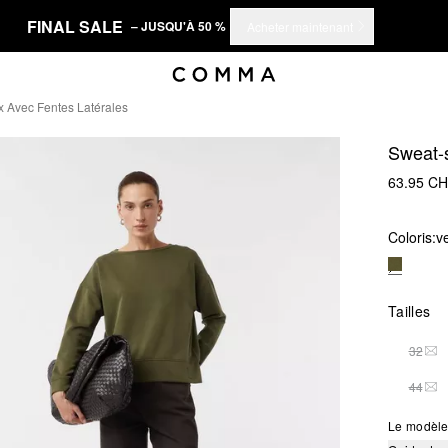
FINAL SALE
– JUSQU'À 50 %
Acheter maintenant
x Avec Fentes Latérales
Sweat-s
63.95 C
Coloris:
ve
Tailles
32
THI
44
THI
Le modèle 