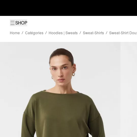
SHOP
Home
Catégories
Hoodies | Sweats
Sweat-Shirts
Sweat-Shirt Dou