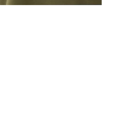
TOUS LES
INSCRIVE
–10 % S