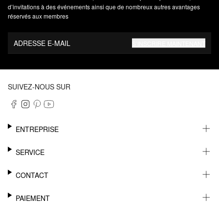
d’invitations à des événements ainsi que de nombreux autres avantages
réservés aux membres
ADRESSE E-MAIL
S’INSCRIRE MAINTENANT
SUIVEZ-NOUS SUR
ENTREPRISE
CARRIÈRE
SERVICE
DURABILITÉ
NEWSLETTER
CONTACT
FASHION CARD
MÉMO
AIDE
PAIEMENT
MARGUE-PAGE
SHOWROOM & CONTACT DISTRIBUTEUR
SUIVI DU COLIS
CONTACT PRESSE
SUR FACTURE