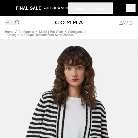
FINAL SALE
Acheter maintenant
– JUSQU'À 50 %
Home
Catégories
Maille | Pull-Over
Cardigans
Cardigan À Coupe Décontractée Avec Poches