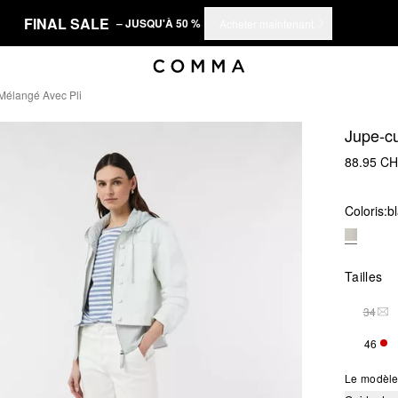
FINAL SALE
– JUSQU'À 50 %
Acheter maintenant
 Mélangé Avec Pli
Jupe-cu
88.95 C
Coloris:
b
Tailles
34
THI
46
SEU
Le modèle 