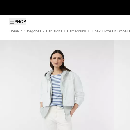
SHOP
Home
Catégories
Pantalons
Pantacourts
Jupe-Culotte En Lyocell