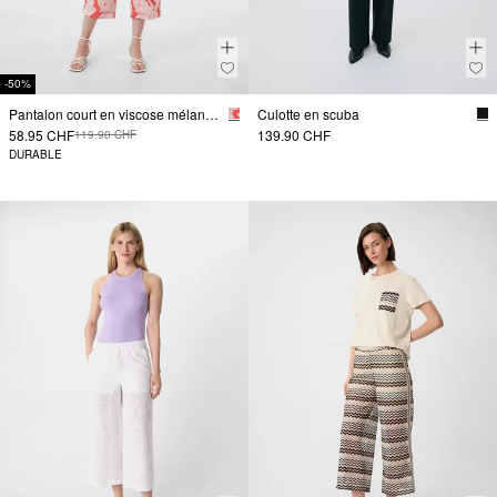
-50%
Pantalon court en viscose mélangée, coupe décontractée, imprimé sur toute la surface.
Culotte en scuba
58.95 CHF
139.90 CHF
119.90 CHF
DURABLE