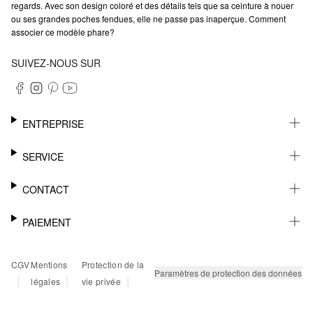
regards. Avec son design coloré et des détails tels que sa ceinture à nouer
ou ses grandes poches fendues, elle ne passe pas inaperçue. Comment
associer ce modèle phare?
SUIVEZ-NOUS SUR
ENTREPRISE
CARRIÈRE
SERVICE
DURABILITÉ
NEWSLETTER
CONTACT
FASHION CARD
MÉMO
AIDE
PAIEMENT
MARGUE-PAGE
SHOWROOM & CONTACT DISTRIBUTEUR
SUIVI DU COLIS
CONTACT PRESSE
SUR FACTURE
CGV
Mentions
Protection de la
RETOURS
PAYPAL
Paramètres de protection des données
|
|
|
légales
vie privée
FAQ
CARTE BANCAIRE
TWINT