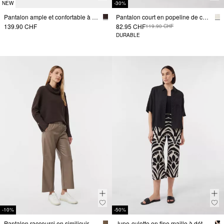
NEW
-30%
Pantalon ample et confortable à enfiler
Pantalon court en popeline de coupe Relaxed Fit
139.90 CHF
82.95 CHF
119.90 CHF
DURABLE
-10%
-50%
Pantalon raccourci en similicuir
Jupe-culotte en fine maille à détails contrastants