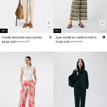
-36%
-50%
Culotte structurée avec poches
Jupe-culotte en maille à motif zigzag
94.95 CHF
73.95 CHF
149.90 CHF
149.90 CHF