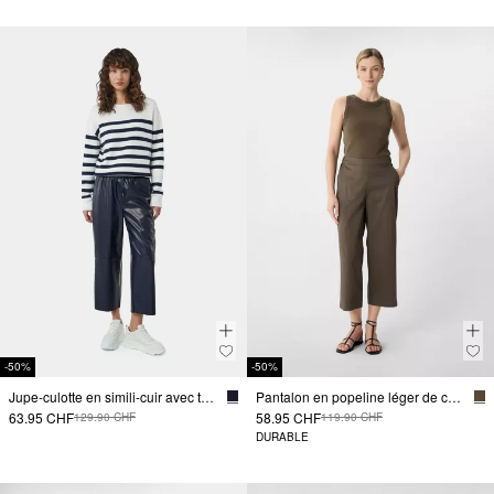
-50%
-50%
Jupe-culotte en simili-cuir avec taille élastiquée
Pantalon en popeline léger de coupe Relaxed Fit à ceinture élastique
63.95 CHF
58.95 CHF
129.90 CHF
119.90 CHF
DURABLE