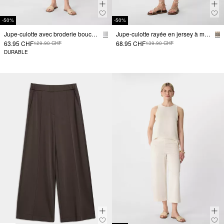
-50%
-50%
Jupe-culotte avec broderie bouclée
Jupe-culotte rayée en jersey à motif zig-zag ajouré
63.95 CHF
68.95 CHF
129.90 CHF
139.90 CHF
DURABLE