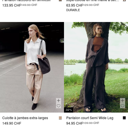
133.95 CHF
63.95 CHF
149.90 CHF
129.90 CHF
DURABLE
-32%
Culotte à jambes extra-larges
Pantalon court Semi Wide Leg
149.90 CHF
94.95 CHF
139.90 CHF