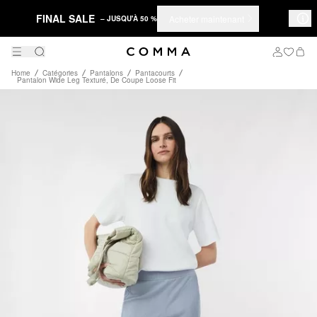
FINAL SALE
Acheter maintenant
– JUSQU'À 50 %
Home
Catégories
Pantalons
Pantacourts
Pantalon Wide Leg Texturé, De Coupe Loose Fit