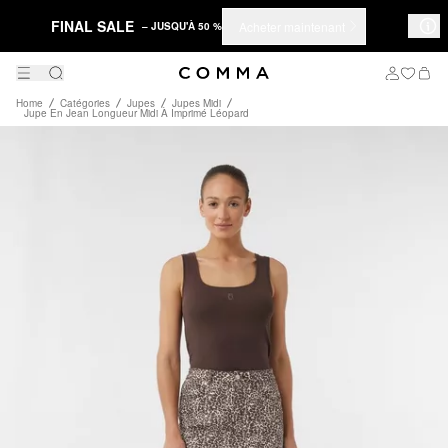
FINAL SALE
Acheter maintenant
– JUSQU'À 50 %
Home
Catégories
Jupes
Jupes Midi
Jupe En Jean Longueur Midi À Imprimé Léopard