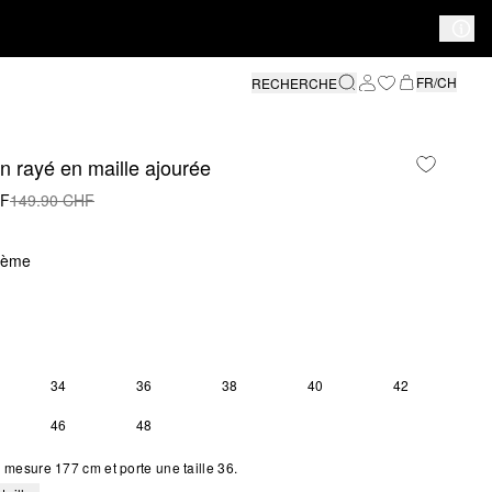
FR/CH
RECHERCHE
n rayé en maille ajourée
HF
149.90 CHF
rème
34
36
38
40
42
46
48
mesure 177 cm et porte une taille 36.