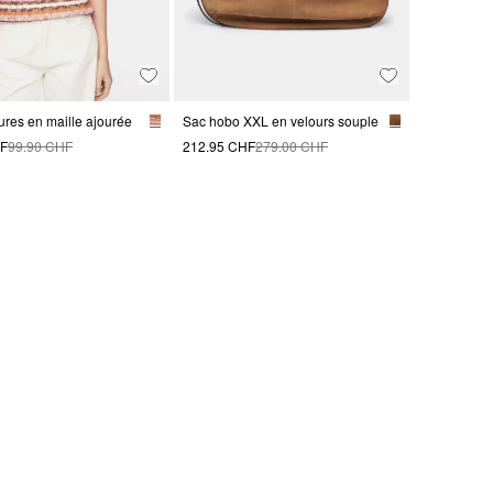
ures en maille ajourée
Sac hobo XXL en velours souple
HF
99.90 CHF
212.95 CHF
279.00 CHF