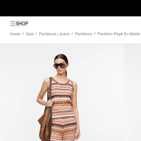
SHOP
Home
Sale
Pantalons | Jeans
Pantalons
Pantalon Rayé En Maille