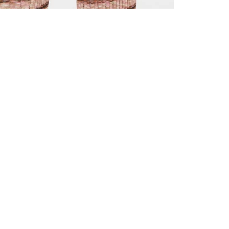
TOUS LES
INSCRIVE
–10 % S