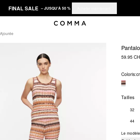
FINAL SALE
– JUSQU'À 50 %
Acheter maintenant
 Ajourée
Pantalo
59.95 C
Coloris:
c
Tailles
32
44
Le modèle 