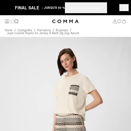
FINAL SALE
Acheter maintenant
– JUSQU'À 50 %
Home
Catégories
Pantalons
Business
Jupe-Culotte Rayée En Jersey À Motif Zig-Zag Ajouré