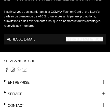
Inscrivez‑vous dès maintenant à la COMMA Fashion Card et profitez d’un
cadeau de bienvenue de –10 %, d’un accès anticipé aux promotions,
d’invitations à des événements ainsi que de nombreux autres avantages
réservés aux membres
ADRESSE E-MAIL
S’INSCRIRE MAINTENANT
SUIVEZ-NOUS SUR
ENTREPRISE
CARRIÈRE
SERVICE
DURABILITÉ
NEWSLETTER
CONTACT
FASHION CARD