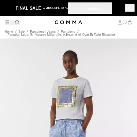
FINAL SALE
Acheter maintenant
– JUSQU'À 50 %
Home
Sale
Pantalons | Jeans
Pantalons
Pantalon Léger En Viscose Mélangée, À Imprimé All-Over Et Taille Élastique