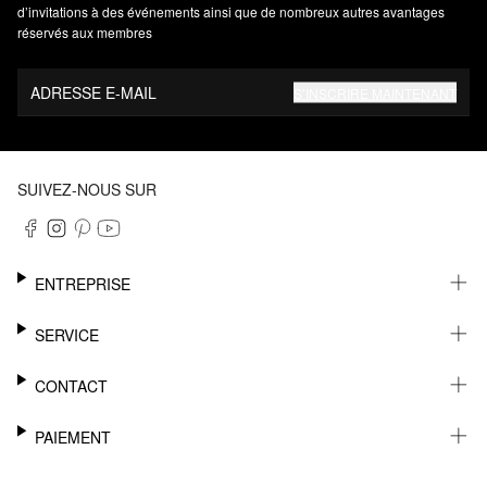
d’invitations à des événements ainsi que de nombreux autres avantages
réservés aux membres
ADRESSE E-MAIL
S’INSCRIRE MAINTENANT
SUIVEZ-NOUS SUR
ENTREPRISE
CARRIÈRE
SERVICE
DURABILITÉ
NEWSLETTER
CONTACT
FASHION CARD
MÉMO
AIDE
PAIEMENT
MARGUE-PAGE
SHOWROOM & CONTACT DISTRIBUTEUR
SUIVI DU COLIS
CONTACT PRESSE
SUR FACTURE