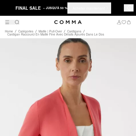
FINAL SALE
Acheter maintenant
– JUSQU'À 50 %
Home
Catégories
Maille | Pull-Over
Cardigans
Cardigan Raccourci En Maille Fine Avec Détails Ajourés Dans Le Dos