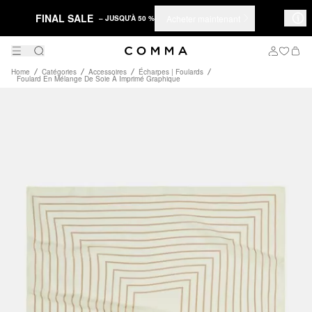
FINAL SALE
Acheter maintenant
– JUSQU'À 50 %
Home
Catégories
Accessoires
Écharpes | Foulards
Foulard En Mélange De Soie À Imprimé Graphique