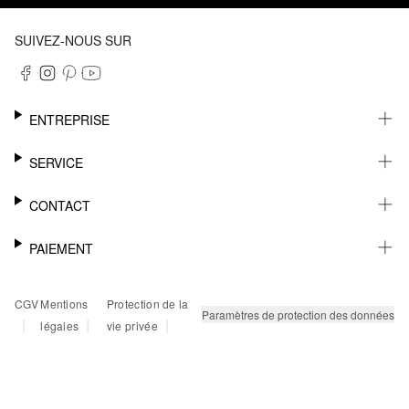
SUIVEZ-NOUS SUR
ENTREPRISE
CARRIÈRE
SERVICE
DURABILITÉ
NEWSLETTER
CONTACT
FASHION CARD
MÉMO
AIDE
PAIEMENT
MARGUE-PAGE
SHOWROOM & CONTACT DISTRIBUTEUR
SUIVI DU COLIS
CONTACT PRESSE
SUR FACTURE
CGV
Mentions
Protection de la
RETOURS
PAYPAL
Paramètres de protection des données
|
|
|
légales
vie privée
FAQ
CARTE BANCAIRE
TWINT
KLARNA
RAPID SSL