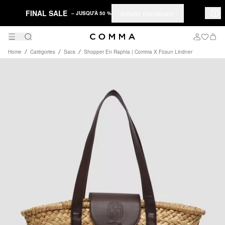
FINAL SALE
Acheter maintenant
– JUSQU'À 50 %
Home
Catégories
Sacs
Shopper En Raphia | Comma X Füsun Lindner