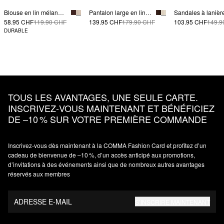
Blouse en lin mélangé noué | comma x Füsun Lindner
Pantalon large en lin mélangé avec ceinture en tissu | comma x Füsun Lindner
58.95 CHF
119.90 CHF
139.95 CHF
179.90 CHF
103.95 CHF
149.9
DURABLE
TOUS LES AVANTAGES, UNE SEULE CARTE.
INSCRIVEZ‑VOUS MAINTENANT ET BÉNÉFICIEZ
DE –10 % SUR VOTRE PREMIÈRE COMMANDE
Inscrivez‑vous dès maintenant à la COMMA Fashion Card et profitez d’un
cadeau de bienvenue de –10 %, d’un accès anticipé aux promotions,
d’invitations à des événements ainsi que de nombreux autres avantages
réservés aux membres
ADRESSE E-MAIL
S’INSCRIRE MAINTENANT