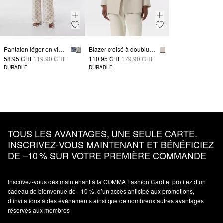
Pantalon léger en viscose mélangée, à imprimé all-over et taille élastique
Blazer croisé à doublure logotée
58.95 CHF
119.90 CHF
110.95 CHF
179.90 CHF
DURABLE
DURABLE
TOUS LES AVANTAGES, UNE SEULE CARTE.
INSCRIVEZ‑VOUS MAINTENANT ET BÉNÉFICIEZ
DE –10 % SUR VOTRE PREMIÈRE COMMANDE
Inscrivez‑vous dès maintenant à la COMMA Fashion Card et profitez d’un
cadeau de bienvenue de –10 %, d’un accès anticipé aux promotions,
d’invitations à des événements ainsi que de nombreux autres avantages
réservés aux membres