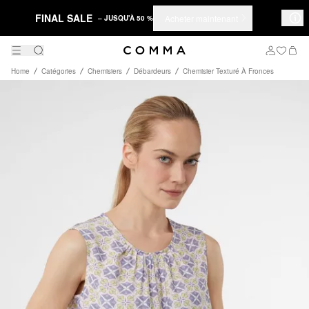
FINAL SALE
Acheter maintenant
– JUSQU'À 50 %
Home
Catégories
Chemisiers
Débardeurs
Chemisier Texturé À Fronces