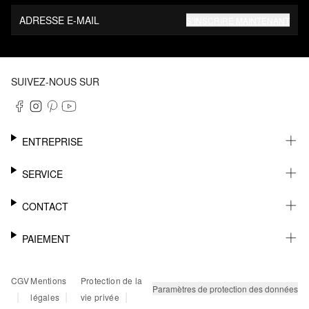
ADRESSE E-MAIL
S’INSCRIRE MAINTENANT
SUIVEZ-NOUS SUR
ENTREPRISE
CARRIÈRE
SERVICE
DURABILITÉ
NEWSLETTER
CONTACT
FASHION CARD
MÉMO
AIDE
PAIEMENT
MARGUE-PAGE
SHOWROOM & CONTACT DISTRIBUTEUR
SUIVI DU COLIS
CONTACT PRESSE
SUR FACTURE
CGV
Mentions
Protection de la
RETOURS
PAYPAL
Paramètres de protection des données
|
|
|
légales
vie privée
FAQ
CARTE BANCAIRE