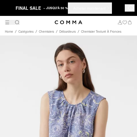
FINAL SALE
Acheter maintenant
– JUSQU'À 50 %
Home
Catégories
Chemisiers
Débardeurs
Chemisier Texturé À Fronces