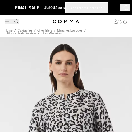
FINAL SALE
Acheter maintenant
– JUSQU'À 50 %
Home
Catégories
Chemisiers
Manches Longues
Blouse Texturée Avec Poches Plaquées